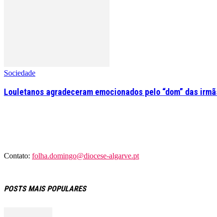
Sociedade
Louletanos agradeceram emocionados pelo “dom” das irmãs
Contato:
folha.domingo@diocese-algarve.pt
POSTS MAIS POPULARES