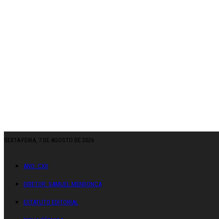
SEXTA-FEIRA, 7 DE AGOSTO DE 2026
ANO: CXII
DIRETOR: SAMUEL MENDONÇA
ESTATUTO EDITORIAL