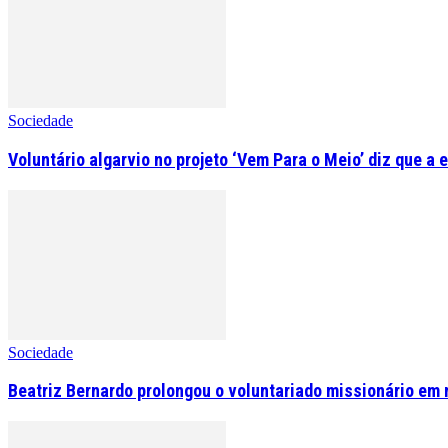
Sociedade
Voluntário algarvio no projeto ‘Vem Para o Meio’ diz que a 
Sociedade
Beatriz Bernardo prolongou o voluntariado missionário em 