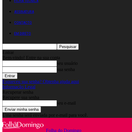
FICHA TÉCNICA
ASSINATURA
CONTACTO
EM DIRETO
Entrar
Bem-vindo! Entre na sua conta
seu usuário
sua senha
Esqueceu sua senha? Obtenha ajuda aqui
Informação Legal
Recuperar senha
Recupere sua senha
seu e-mail
Uma senha será enviada por e-mail para você.
Folha do Domingo