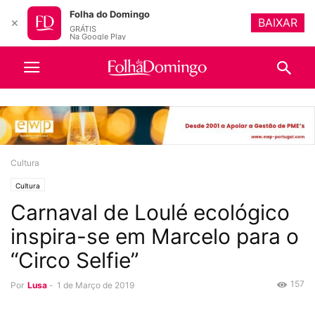
Folha do Domingo
BAIXAR
✕
GRÁTIS
Na Google Play
Cultura
Cultura
Carnaval de Loulé ecológico
inspira-se em Marcelo para o
“Circo Selfie”
157
Por
Lusa
-
1 de Março de 2019