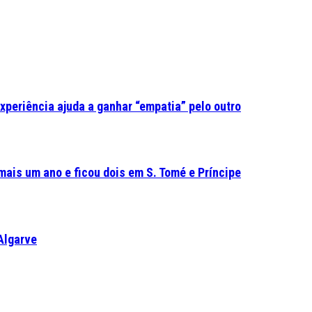
experiência ajuda a ganhar “empatia” pelo outro
mais um ano e ficou dois em S. Tomé e Príncipe
Algarve