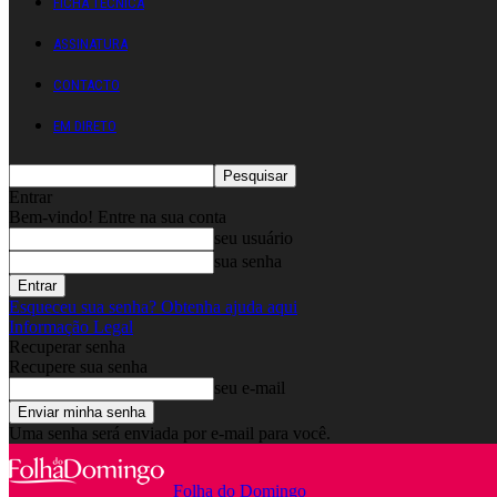
FICHA TÉCNICA
ASSINATURA
CONTACTO
EM DIRETO
Entrar
Bem-vindo! Entre na sua conta
seu usuário
sua senha
Esqueceu sua senha? Obtenha ajuda aqui
Informação Legal
Recuperar senha
Recupere sua senha
seu e-mail
Uma senha será enviada por e-mail para você.
Folha do Domingo