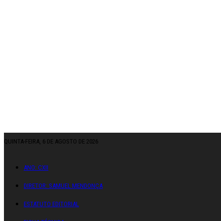
QUINTA-FEIRA, 6 DE AGOSTO DE 2026
ANO: CXII
DIRETOR: SAMUEL MENDONÇA
ESTATUTO EDITORIAL