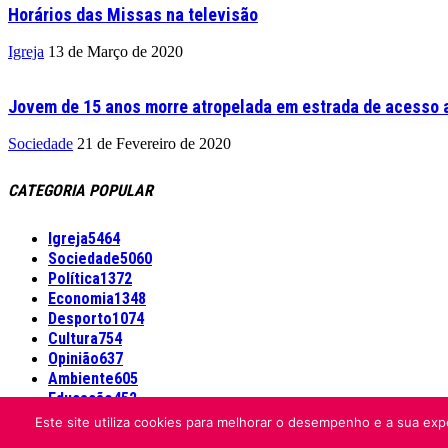
Horários das Missas na televisão
Igreja
13 de Março de 2020
Jovem de 15 anos morre atropelada em estrada de acesso a
Sociedade
21 de Fevereiro de 2020
CATEGORIA POPULAR
Igreja
5464
Sociedade
5060
Política
1372
Economia
1348
Desporto
1074
Cultura
754
Opinião
637
Ambiente
605
Educação
452
Este site utiliza cookies para melhorar o desempenho e a sua expe
Informação Legal