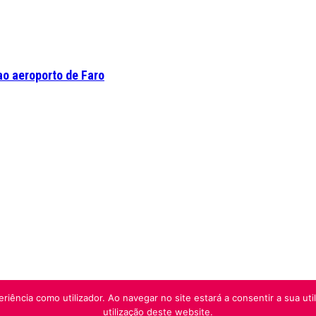
o aeroporto de Faro
riência como utilizador. Ao navegar no site estará a consentir a sua uti
utilização deste website.