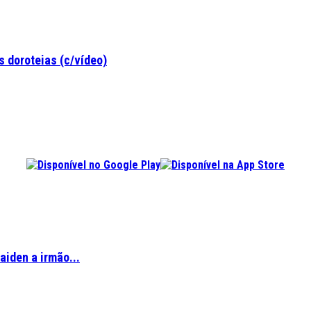
 doroteias (c/vídeo)
aiden a irmão...