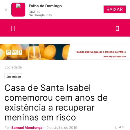
Folha do Domingo
BAIXAR
✕
GRÁTIS
Na Google Play
Sociedade
Sociedade
Casa de Santa Isabel
comemorou cem anos de
existência a recuperar
meninas em risco
470
Por
Samuel Mendonça
-
9 de Julho de 2019