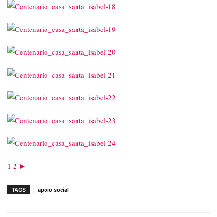
1
2
►
TAGS
apoio social