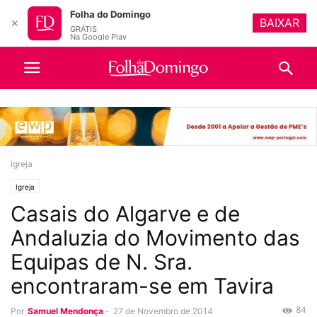
Folha do Domingo
BAIXAR
✕
GRÁTIS
Na Google Play
Igreja
Igreja
Casais do Algarve e de
Andaluzia do Movimento das
Equipas de N. Sra.
encontraram-se em Tavira
84
Por
Samuel Mendonça
-
27 de Novembro de 2014