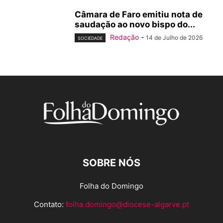
Câmara de Faro emitiu nota de
saudação ao novo bispo do...
Redação
-
14 de Julho de 2026
SOCIEDADE
SOBRE NÓS
Folha do Domingo
Contato:
folha.domingo@diocese-algarve.pt