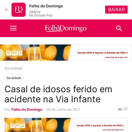
Folha do Domingo
BAIXAR
✕
GRÁTIS
Na Google Play
Sociedade
Sociedade
Casal de idosos ferido em
acidente na Via Infante
22
Por
Folha do Domingo
-
28 de Junho de 2011