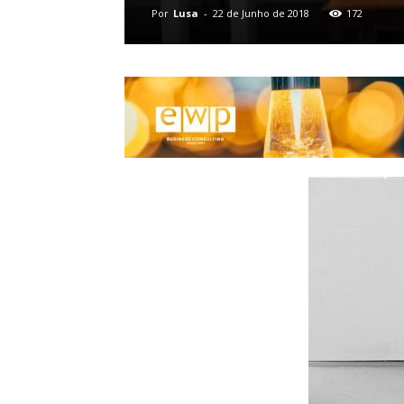
Por
Lusa
-
22 de Junho de 2018
172