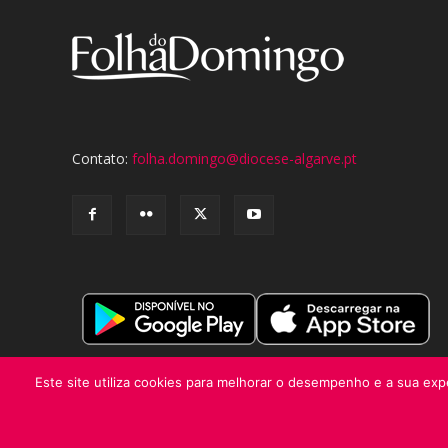
Contato:
folha.domingo@diocese-algarve.pt
Este site utiliza cookies para melhorar o desempenho e a sua expe
© Folha do Domingo 2026, todos os direitos reservados.