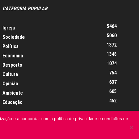
CATEGORIA POPULAR
5464
Igreja
5060
Sociedade
1372
Política
1348
Economia
1074
Desporto
754
Cultura
637
Opinião
605
Ambiente
452
Educação
lização e a concordar com a politica de privacidade e condições de
Informação Legal
Made by algarIT.pt