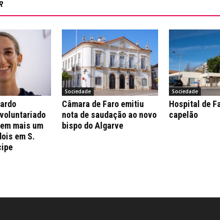
R
Sociedade
Sociedade
nardo
Câmara de Faro emitiu
Hospital de F
 voluntariado
nota de saudação ao novo
capelão
 em mais um
bispo do Algarve
dois em S.
cipe