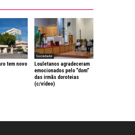
Sociedade
aro tem novo
Louletanos agradeceram
emocionados pelo “dom”
das irmãs doroteias
(c/vídeo)