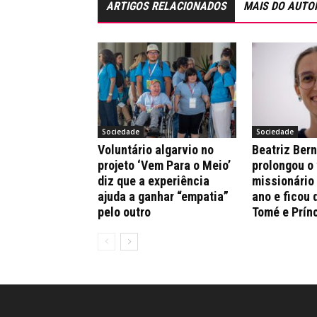
ARTIGOS RELACIONADOS
MAIS DO AUTO
Sociedade
Sociedade
Voluntário algarvio no
Beatriz Ber
projeto ‘Vem Para o Meio’
prolongou o
diz que a experiência
missionário
ajuda a ganhar “empatia”
ano e ficou 
pelo outro
Tomé e Prín