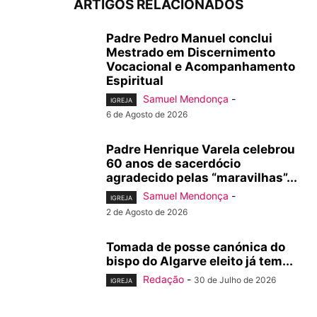
ARTIGOS RELACIONADOS
Padre Pedro Manuel conclui
Mestrado em Discernimento
Vocacional e Acompanhamento
Espiritual
Samuel Mendonça
-
IGREJA
6 de Agosto de 2026
Padre Henrique Varela celebrou
60 anos de sacerdócio
agradecido pelas “maravilhas”...
Samuel Mendonça
-
IGREJA
2 de Agosto de 2026
Tomada de posse canónica do
bispo do Algarve eleito já tem...
Redação
-
30 de Julho de 2026
IGREJA