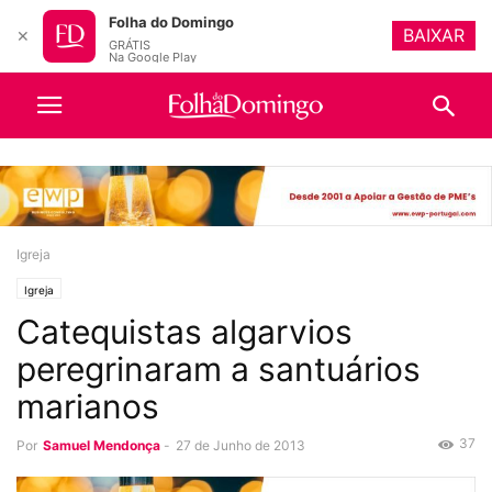
Folha do Domingo
BAIXAR
✕
GRÁTIS
Na Google Play
Igreja
Igreja
Catequistas algarvios
peregrinaram a santuários
marianos
37
Por
Samuel Mendonça
-
27 de Junho de 2013