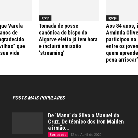
Igreja
Igreja
que Varela
Tomada de posse
Aos 84 anos, 
 anos de
canónica do bispo do
Arminda Olive
agradecido
Algarve eleito já tem hora
participou no 
vilhas” que
e incluirá emissão
entre os jove
 sua vida
‘streaming’
quem aprende 
pena arriscar
POSTS MAIS POPULARES
De ‘Manu’ da Silva a Manuel da
Cruz. De técnico dos Iron Maiden
a irmão...
12 de Abril de 2020
Sociedade