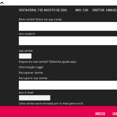
SEXTA-FEIRA, 7 DE AGOSTO DE 2026
ANO: CXII
DIRETOR: SAMUE
Bem-vindo! Entre na sua conta
seu usuário
sua senha
Esqueceu sua senha? Obtenha ajuda aqui
Informação Legal
Recuperar senha
Recupere sua senha
seu e-mail
Uma senha será enviada por e-mail para você.
Folha
INÍCIO
IG