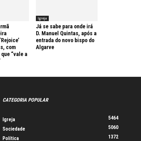
Igreja
irmã
Já se sabe para onde irá
ira
D. Manuel Quintas, após a
‘Rejoice’
entrada do novo bispo do
ns, com
Algarve
que “vale a
”
CATEGORIA POPULAR
5464
Igreja
5060
Sociedade
1372
Política