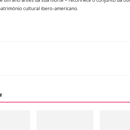
 um ano antes da sua morte – reconhece o conjunto da obra 
património cultural ibero-americano.
R