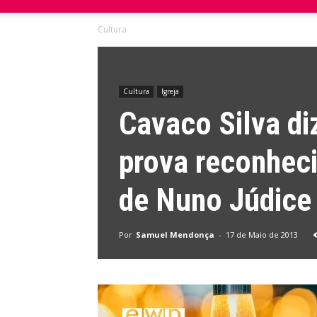
Cultura
do
Domingo
Cultura
Igreja
Cavaco Silva di
prova reconheci
de Nuno Júdice
Por
Samuel Mendonça
-
17 de Maio de 2013