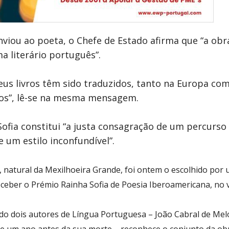
viou ao poeta, o Chefe de Estado afirma que “a obr
a literário português”.
eus livros têm sido traduzidos, tanto na Europa como
ios”, lê-se na mesma mensagem.
Sofia constitui “a justa consagração de um percurs
e um estilo inconfundível”.
, natural da Mexilhoeira G
rande, foi ontem o escolhido por 
 receber o Prémio Rainha Sofia de Poesia Iberoamericana, no 
ido dois autores de Língua Portuguesa – João Cabral de Mel