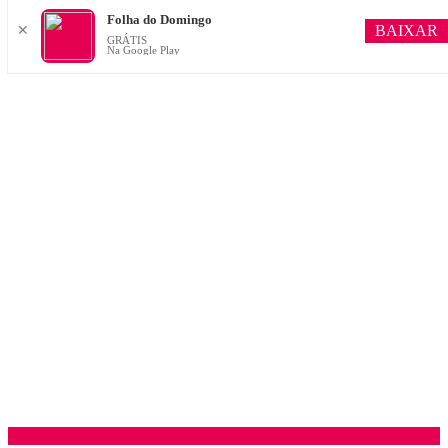
Folha do Domingo
BAIXAR
✕
GRÁTIS
Na Google Play