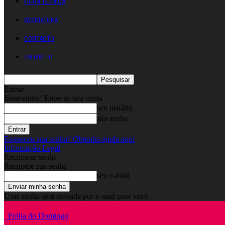
FICHA TÉCNICA
ASSINATURA
CONTACTO
EM DIRETO
Entrar
Bem-vindo! Entre na sua conta
seu usuário
sua senha
Esqueceu sua senha? Obtenha ajuda aqui
Informação Legal
Recuperar senha
Recupere sua senha
seu e-mail
Uma senha será enviada por e-mail para você.
Folha do Domingo