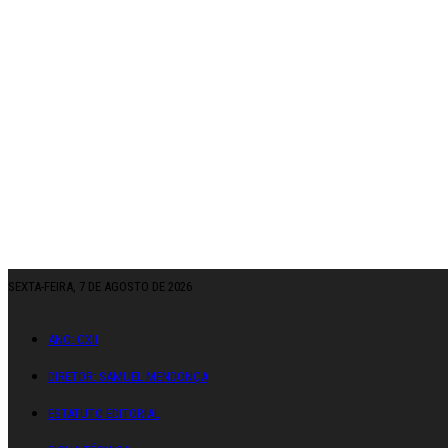
SEXTA-FEIRA, 7 DE AGOSTO DE 2026
ANO: CXII
DIRETOR: SAMUEL MENDONÇA
ESTATUTO EDITORIAL