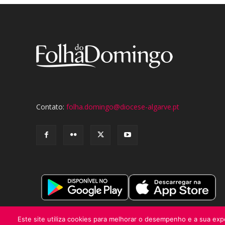
Contato:
folha.domingo@diocese-algarve.pt
Este site utiliza cookies para melhorar o desempenho e a sua expe