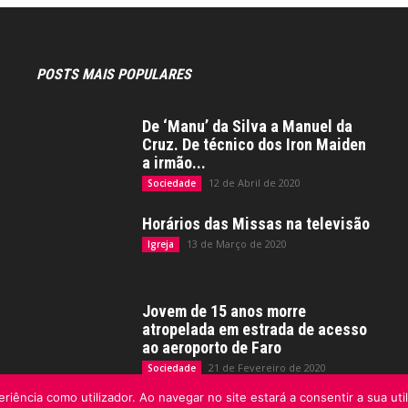
POSTS MAIS POPULARES
De ‘Manu’ da Silva a Manuel da
Cruz. De técnico dos Iron Maiden
a irmão...
12 de Abril de 2020
Sociedade
Horários das Missas na televisão
13 de Março de 2020
Igreja
Jovem de 15 anos morre
atropelada em estrada de acesso
ao aeroporto de Faro
21 de Fevereiro de 2020
Sociedade
riência como utilizador. Ao navegar no site estará a consentir a sua uti