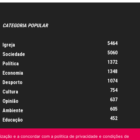
CATEGORIA POPULAR
5464
Igreja
5060
Sociedade
1372
Política
1348
Economia
1074
Desporto
754
Cultura
637
Opinião
605
Ambiente
452
Educação
lização e a concordar com a politica de privacidade e condições de