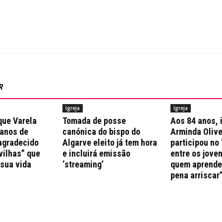
R
Igreja
Igreja
que Varela
Tomada de posse
Aos 84 anos, 
 anos de
canónica do bispo do
Arminda Olive
agradecido
Algarve eleito já tem hora
participou no 
vilhas” que
e incluirá emissão
entre os jove
 sua vida
‘streaming’
quem aprende 
pena arriscar