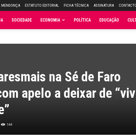
L MENDONÇA
ESTATUTO EDITORIAL
FICHA TÉCNICA
ASSINATURA
CONTACT
JA
SOCIEDADE
ECONOMIA
POLÍTICA
EDUCAÇÃO
CUL
aresmais na Sé de Faro
om apelo a deixar de “viv
e”
144