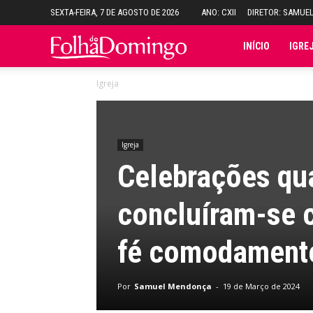
SEXTA-FEIRA, 7 DE AGOSTO DE 2026
ANO: CXII
DIRETOR: SAMUE
Folha
INÍCIO
IGRE
Igreja
do
Domingo
Igreja
Celebrações qu
concluíram-se c
fé comodament
Por
Samuel Mendonça
-
19 de Março de 2024