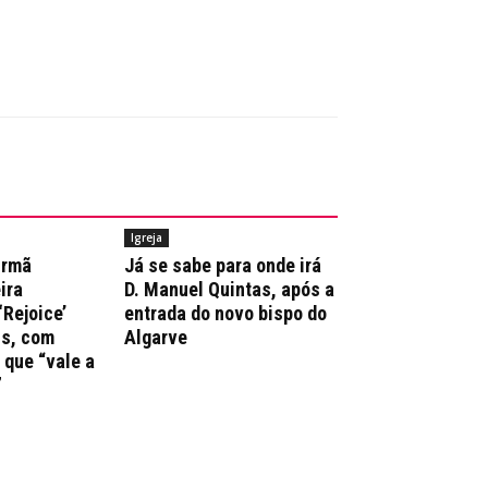
Igreja
irmã
Já se sabe para onde irá
ira
D. Manuel Quintas, após a
‘Rejoice’
entrada do novo bispo do
ns, com
Algarve
que “vale a
”