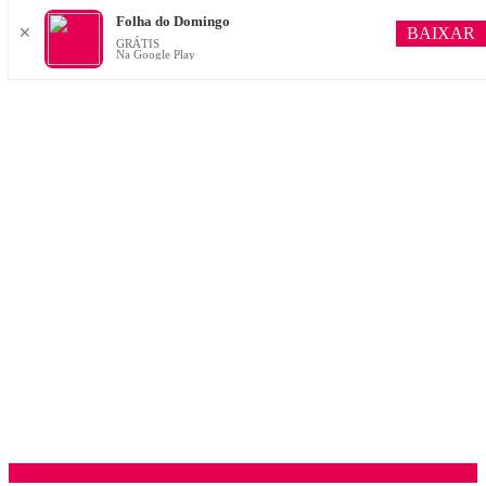
Folha do Domingo
BAIXAR
✕
GRÁTIS
Na Google Play