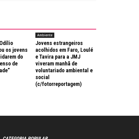
Ambiente
Odílio
Jovens estrangeiros
ou os jovens
acolhidos em Faro, Loulé
uidarem do
e Tavira para a JMJ
enso de
viveram manhã de
ade”
voluntariado ambiental e
social
(c/fotorreportagem)
CATEGORIA POPULAR