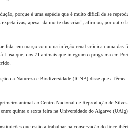
ução, porque é uma espécie que é muito difícil de se reprodu
s expetativas, apesar da morte das crias”, afirmou, por outro l
que lidar em março com uma infeção renal crónica numa das 
ra à Lusa que, dos 71 animais que integram o programa em Por
rrido.
vação da Natureza e Biodiversidade (ICNB) disse que a fêmea 
rimeiro animal ao Centro Nacional de Reprodução de Silves
 entre quinta e sexta feira na Universidade do Algarve (UAlg)
instituições que estão a trabalhar na conservação do lince ibé