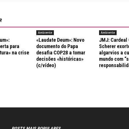
R
Ambiente
Ambiente
um»:
«Laudate Deum»: Novo
JMJ: Cardeal 
erta para
documento do Papa
Scherer exort
tura» na crise
desafia COP28 a tomar
algarvios a c
decisões «históricas»
mundo com “s
(c/vídeo)
responsabilid
POSTS MAIS POPULARES