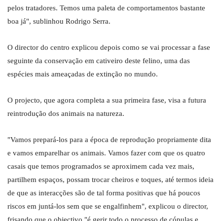
pelos tratadores. Temos uma paleta de comportamentos bastante
boa já", sublinhou Rodrigo Serra.
O director do centro explicou depois como se vai processar a fase
seguinte da conservação em cativeiro deste felino, uma das
espécies mais ameaçadas de extinção no mundo.
O projecto, que agora completa a sua primeira fase, visa a futura
reintrodução dos animais na natureza.
"Vamos prepará-los para a época de reprodução propriamente dita
e vamos emparelhar os animais. Vamos fazer com que os quatro
casais que temos programados se aproximem cada vez mais,
partilhem espaços, possam trocar cheiros e toques, até termos ideia
de que as interacções são de tal forma positivas que há poucos
riscos em juntá-los sem que se engalfinhem", explicou o director,
frisando que o objectivo "é gerir todo o processo de cópulas e