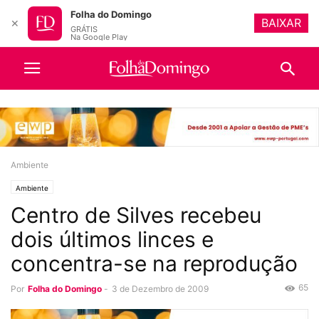
Folha do Domingo
BAIXAR
✕
GRÁTIS
Na Google Play
Ambiente
Ambiente
Centro de Silves recebeu
dois últimos linces e
concentra-se na reprodução
65
Por
Folha do Domingo
-
3 de Dezembro de 2009