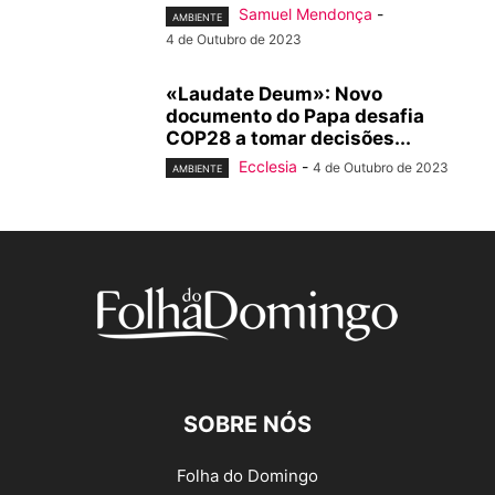
Samuel Mendonça
-
AMBIENTE
4 de Outubro de 2023
«Laudate Deum»: Novo
documento do Papa desafia
COP28 a tomar decisões...
Ecclesia
-
4 de Outubro de 2023
AMBIENTE
SOBRE NÓS
Folha do Domingo