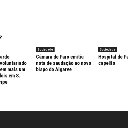
R
Sociedade
Sociedade
nardo
Câmara de Faro emitiu
Hospital de F
 voluntariado
nota de saudação ao novo
capelão
 em mais um
bispo do Algarve
dois em S.
cipe