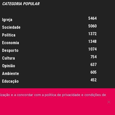
CATEGORIA POPULAR
5464
Igreja
5060
Sociedade
1372
Política
1348
Economia
1074
Desporto
754
Cultura
637
Opinião
605
Ambiente
452
Educação
lização e a concordar com a politica de privacidade e condições de
Informação Legal
Made by algarIT.pt