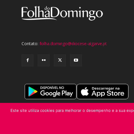
Contato:
folha.domingo@diocese-algarve.pt
Este site utiliza cookies para melhorar o desempenho e a sua expe
© Folha do Domingo 2026, todos os direitos reservados.