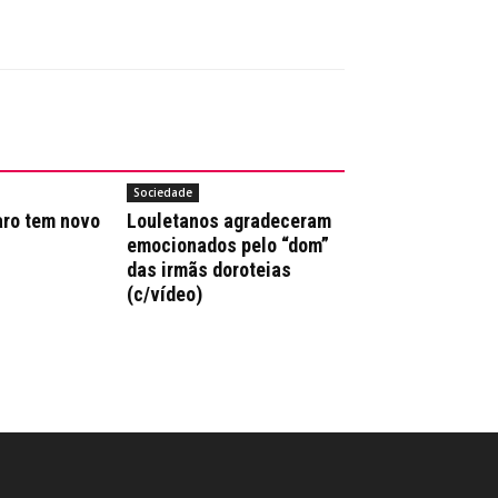
Sociedade
aro tem novo
Louletanos agradeceram
emocionados pelo “dom”
das irmãs doroteias
(c/vídeo)