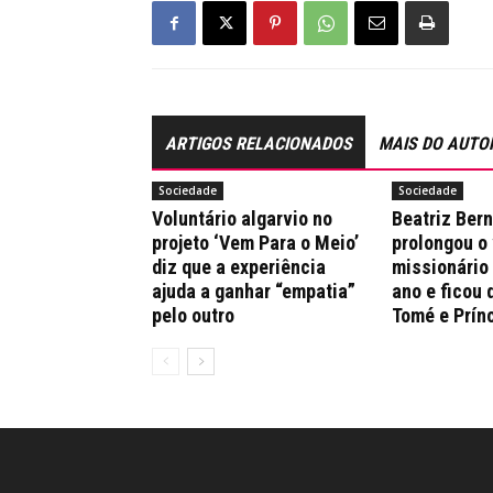
ARTIGOS RELACIONADOS
MAIS DO AUTO
Sociedade
Sociedade
Voluntário algarvio no
Beatriz Ber
projeto ‘Vem Para o Meio’
prolongou o
diz que a experiência
missionário
ajuda a ganhar “empatia”
ano e ficou 
pelo outro
Tomé e Prín