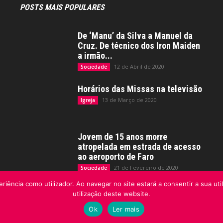
POSTS MAIS POPULARES
De ‘Manu’ da Silva a Manuel da
Cruz. De técnico dos Iron Maiden
a irmão...
12 de Abril de 2020
Sociedade
Horários das Missas na televisão
13 de Março de 2020
Igreja
Jovem de 15 anos morre
atropelada em estrada de acesso
ao aeroporto de Faro
21 de Fevereiro de 2020
Sociedade
riência como utilizador. Ao navegar no site estará a consentir a sua uti
utilização deste website.
Ok
Ler mais