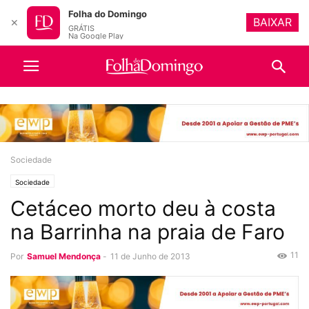
Folha do Domingo
BAIXAR
✕
GRÁTIS
Na Google Play
Sociedade
Sociedade
Cetáceo morto deu à costa
na Barrinha na praia de Faro
11
Por
Samuel Mendonça
-
11 de Junho de 2013