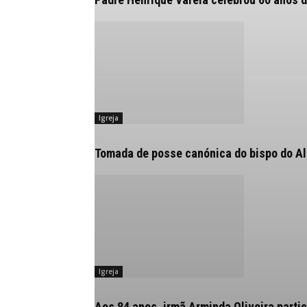
Igreja
Tomada de posse canónica do bispo do Alg
Igreja
Aos 84 anos, irmã Arminda Oliveira partic