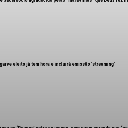
arve eleito já tem hora e incluirá emissão ‘streaming’
ipou no ‘Rejoice’ entre os jovens, com quem aprende que “va