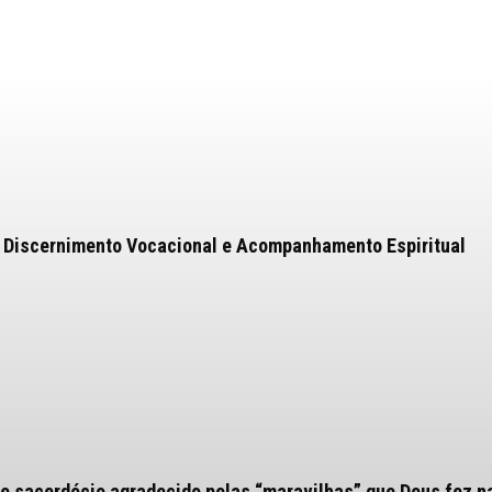
 Discernimento Vocacional e Acompanhamento Espiritual
e sacerdócio agradecido pelas “maravilhas” que Deus fez n