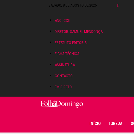
SÁBADO, 8 DE AGOSTO DE 2026
ANO: CXII
DIRETOR: SAMUEL MENDONÇA
ESTATUTO EDITORIAL
FICHA TÉCNICA
ASSINATURA
CONTACTO
EM DIRETO
Folha do Domingo
INÍCIO
IGREJA
S