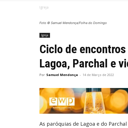
Igreja
Foto © Samuel Mendonça/Folha do Domingo
Igreja
Ciclo de encontros
Lagoa, Parchal e v
Por
Samuel Mendonça
-
14 de Março de 2022
As paróquias de Lagoa e do Parchal