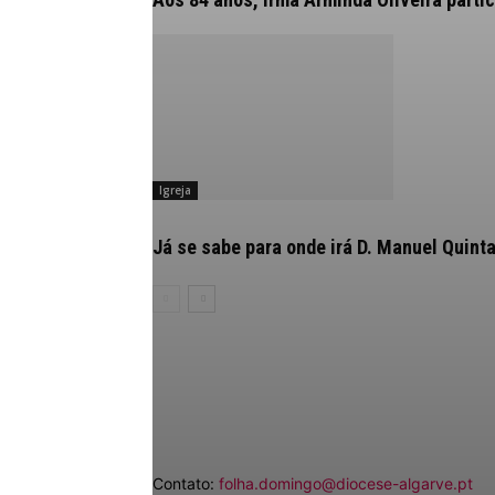
Igreja
Já se sabe para onde irá D. Manuel Quint
Contato:
folha.domingo@diocese-algarve.pt