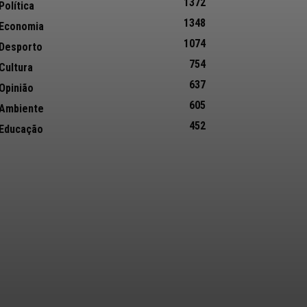
1372
Política
1348
Economia
1074
Desporto
754
Cultura
637
Opinião
605
Ambiente
452
Educação