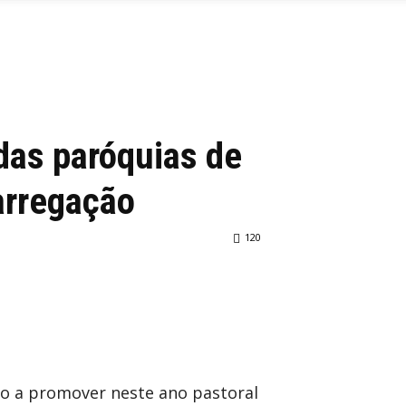
 das paróquias de
Carregação
120
do a promover neste ano pastoral