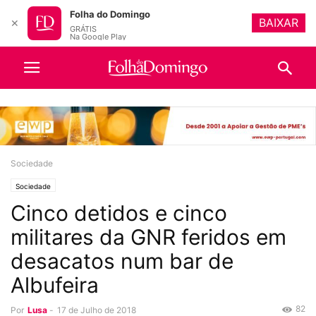
Folha do Domingo
BAIXAR
✕
GRÁTIS
Na Google Play
Sociedade
Sociedade
Cinco detidos e cinco
militares da GNR feridos em
desacatos num bar de
Albufeira
82
Por
Lusa
-
17 de Julho de 2018