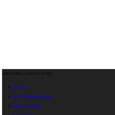
QUINTA-FEIRA, 6 DE AGOSTO DE 2026
ANO: CXII
DIRETOR: SAMUEL MENDONÇA
ESTATUTO EDITORIAL