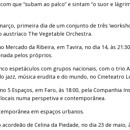
o com que “subam ao palco” e sintam “o suor e lágrim
março, primeira dia de um conjunto de três ‘works
o austríaco The Vegetable Orchestra.
o Mercado da Ribeira, em Tavira, no dia 14, às 21:3
onada pelos próprios.
nco espetáculos com grupos nacionais, com o trio 
do jazz, música erudita e do mundo, no Cineteatro L
 no 5 Espaços, em Faro, às 18:00, pela Companhia In
s locais numa perspetiva e contemporânea.
ntemporânea em espaços urbanos.
o acordeão de Celina da Piedade, no dia 23 de maio, 