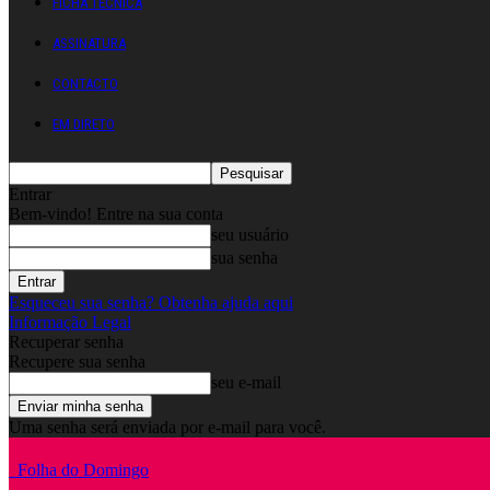
FICHA TÉCNICA
ASSINATURA
CONTACTO
EM DIRETO
Entrar
Bem-vindo! Entre na sua conta
seu usuário
sua senha
Esqueceu sua senha? Obtenha ajuda aqui
Informação Legal
Recuperar senha
Recupere sua senha
seu e-mail
Uma senha será enviada por e-mail para você.
Folha do Domingo