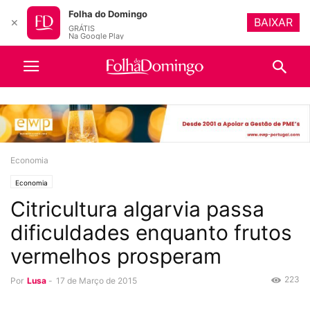
Folha do Domingo
BAIXAR
✕
GRÁTIS
Na Google Play
Economia
Economia
Citricultura algarvia passa
dificuldades enquanto frutos
vermelhos prosperam
223
Por
Lusa
-
17 de Março de 2015