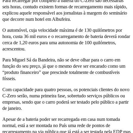
Para recarregar por completo a bateria do C-Zero são necessárias
seis horas, contudo existem formas de recarregamento mais rápido,
explicou aquele responsável aos jornalistas à margem do seminário
que decorre num hotel em Albufeira.
O automóvel, cuja velocidade máxima é de 130 quilómetros por
hora, custa 36 mil euros e o recarregamento de bateria deverá rondar
cerca de 1,20 euros para uma autonomia de 100 quilómetros,
acrescentou.
Para Miguel Sá da Bandeira, não se deve olhar para o carro em
função do seu preço, já que o mesmo deve ser encarado como um
“produto financeiro” que prescinde totalmente de combustíveis
fósseis.
Com capacidade para quatro pessoas, os potenciais clientes do novo
C-Zero serão, numa primeira fase, sobretudo serviços públicos ou
empresas, sendo que o carro poderá ser testado pelo público a partir
de janeiro.
Apesar de a bateria poder ser recarregada em casa num tomada
normal, está a ser montada no País uma rede de pontos de
recarregamento na via pública que já está a ser testada pela EDP mas