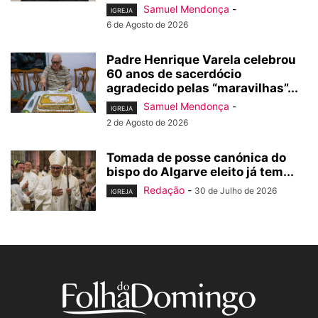
Samuel Mendonça
-
IGREJA
6 de Agosto de 2026
Padre Henrique Varela celebrou
60 anos de sacerdócio
agradecido pelas “maravilhas”...
Samuel Mendonça
-
IGREJA
2 de Agosto de 2026
Tomada de posse canónica do
bispo do Algarve eleito já tem...
Redação
-
30 de Julho de 2026
IGREJA