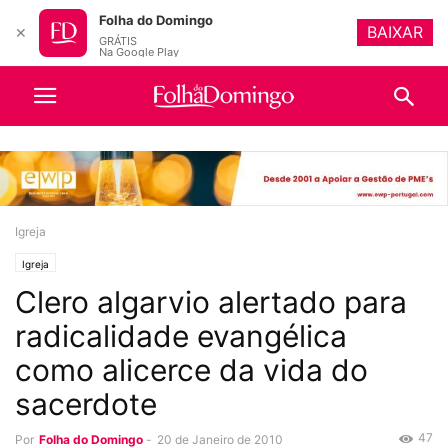
Folha do Domingo
BAIXAR
✕
GRÁTIS
Na Google Play
Igreja
Igreja
Clero algarvio alertado para
radicalidade evangélica
como alicerce da vida do
sacerdote
47
Por
Folha do Domingo
-
20 de Janeiro de 2010