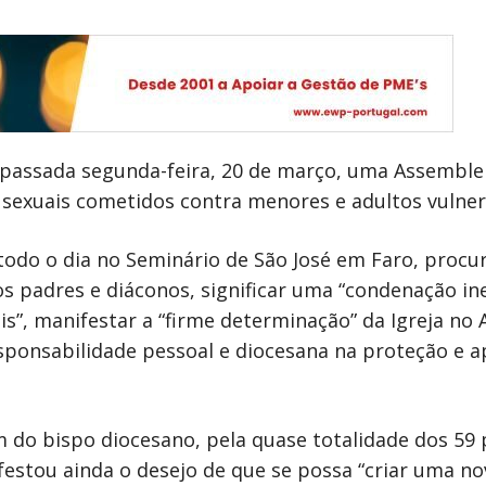
passada segunda-feira, 20 de março, uma Assembleia
sexuais cometidos contra menores e adultos vulner
te todo o dia no Seminário de São José em Faro, pro
os padres e diáconos, significar uma “condenação i
s”, manifestar a “firme determinação” da Igreja no
sponsabilidade pessoal e diocesana na proteção e a
m do bispo diocesano, pela quase totalidade dos 59 
estou ainda o desejo de que se possa “criar uma nov