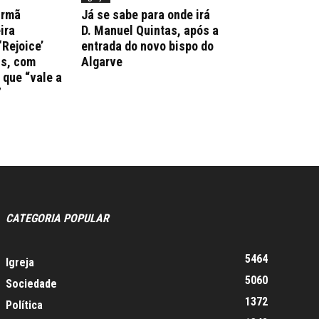
irmã
Já se sabe para onde irá
ira
D. Manuel Quintas, após a
‘Rejoice’
entrada do novo bispo do
ns, com
Algarve
que “vale a
”
CATEGORIA POPULAR
5464
Igreja
5060
Sociedade
1372
Política