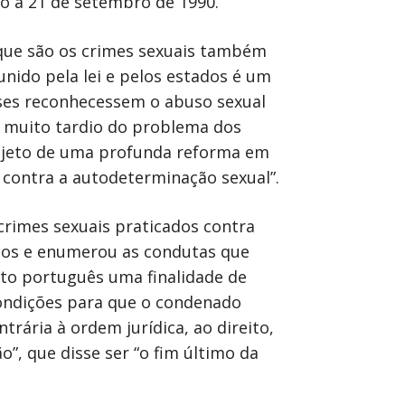
ão a 21 de setembro de 1990.
 que são os crimes sexuais também
ido pela lei e pelos estados é um
íses reconhecessem o abuso sexual
 muito tardio do problema dos
objeto de uma profunda reforma em
 contra a autodeterminação sexual”.
 crimes sexuais praticados contra
anos e enumerou as condutas que
ito português uma finalidade de
condições para que o condenado
trária à ordem jurídica, ao direito,
”, que disse ser “o fim último da