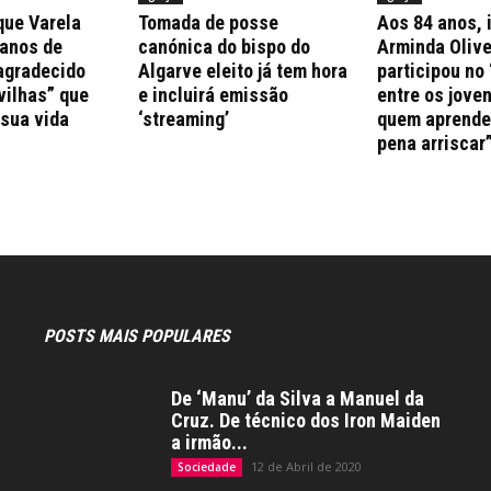
que Varela
Tomada de posse
Aos 84 anos, 
 anos de
canónica do bispo do
Arminda Olive
agradecido
Algarve eleito já tem hora
participou no 
vilhas” que
e incluirá emissão
entre os jove
 sua vida
‘streaming’
quem aprende 
pena arriscar
POSTS MAIS POPULARES
De ‘Manu’ da Silva a Manuel da
Cruz. De técnico dos Iron Maiden
a irmão...
12 de Abril de 2020
Sociedade