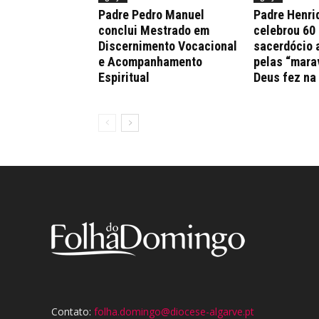
Padre Pedro Manuel
Padre Henri
conclui Mestrado em
celebrou 60
Discernimento Vocacional
sacerdócio 
e Acompanhamento
pelas “mara
Espiritual
Deus fez na
Contato:
folha.domingo@diocese-algarve.pt