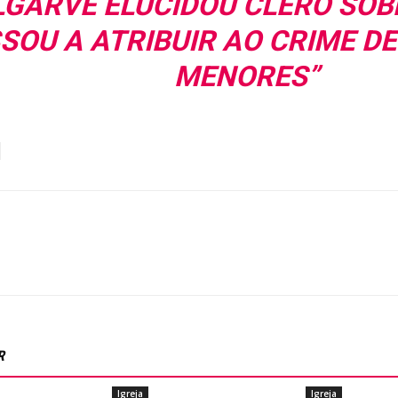
LGARVE ELUCIDOU CLERO SOB
SOU A ATRIBUIR AO CRIME D
MENORES”
R
Igreja
Igreja