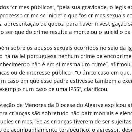
os “crimes públicos”, “pela sua gravidade, o legisla
rocesso crime se inicie” e que “os crimes sexuais c
a apresentação de queixa para haver investigação s
o ser que do crime resulte a morte ou o suicídio da 
ém sobre os abusos sexuais ocorridos no seio da Ig
“não há na lei portuguesa nenhum crime de encobrime
onhecimento não é em si mesma um crime”, afirmou,
cas ou de interesse público”. “O único caso em que
a um caso em que esse padre estivesse também a exer
exemplo num caso de uma IPSS”, clarificou.
eção de Menores da Diocese do Algarve explicou ai
tra crianças são sobretudo não patrimoniais e elen
les crimes. “Se as crianças tiverem de ser sujeita
ipo de acompanhamento terapêutico, o agressor, des