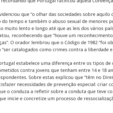
u, recordando que Portugal ratificou aquela Convenç
videnciou que “o olhar das sociedades sobre aquilo
o do tempo e também o abuso sexual de menores pun
o muito lento e longo até que as leis dos vários pa
atou, reconhecendo que “houve um reconhecimento
ças”. O orador lembrou que o Código de 1982 “foi 
a “ser catalogados como crimes contra a liberdade e
Portugal estabelece uma diferença entre os tipos de
cometidos contra jovens que tenham entre 14 e 18 
respondentes. Sobre estas explicou que “têm no Dire
sfazer necessidades de prevenção especial: criar 
ue o conduza a refletir sobre a conduta que teve con
 inicie e concretize um processo de ressocialização