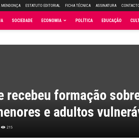
L MENDONÇA
ESTATUTO EDITORIAL
FICHA TÉCNICA
ASSINATURA
CONTACT
JA
SOCIEDADE
ECONOMIA
POLÍTICA
EDUCAÇÃO
CUL
ve recebeu formação sobr
enores e adultos vulnerá
215