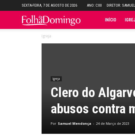
SEXTA-FEIRA, 7 DE AGOSTO DE 2026
ANO: CXII
DIRETOR: SAMUE
Folha
INÍCIO
IGRE
Igreja
do
Domingo
Igreja
Clero do Algar
abusos contra m
Por
Samuel Mendonça
-
24 de Março de 2023