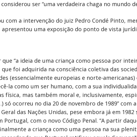
 considerou ser “uma verdadeira chaga no mundo de 
ou com a intervenção do juiz Pedro Condé Pinto, m
 apresentou uma exposição do ponto de vista jurídi
ue “a ideia de uma criança como pessoa por inteiro,
ue foi adquirida na consciência coletiva das socieda
des (essencialmente europeias e norte-americanas
hecê-la como um ser humano, com a sua individualid
física, mas também moral e, inclusivamente, espiri
) só ocorreu no dia 20 de novembro de 1989” com 
a Geral das Nações Unidas, pese embora já em 1982 
em Portugal, com o novo Código Penal. “A partir d
 finalmente a criança como uma pessoa na sua plen