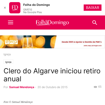
Folha do Domingo
BAIXAR
✕
GRÁTIS
Na Google Play
Igreja
Igreja
Clero do Algarve iniciou retiro
anual
65
Por
Samuel Mendonça
-
20 de Outubro de 2015
Foto © Samuel Mendonça