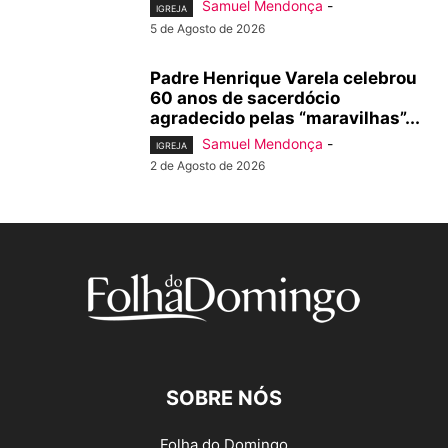
Samuel Mendonça
-
IGREJA
5 de Agosto de 2026
Padre Henrique Varela celebrou
60 anos de sacerdócio
agradecido pelas “maravilhas”...
Samuel Mendonça
-
IGREJA
2 de Agosto de 2026
SOBRE NÓS
Folha do Domingo