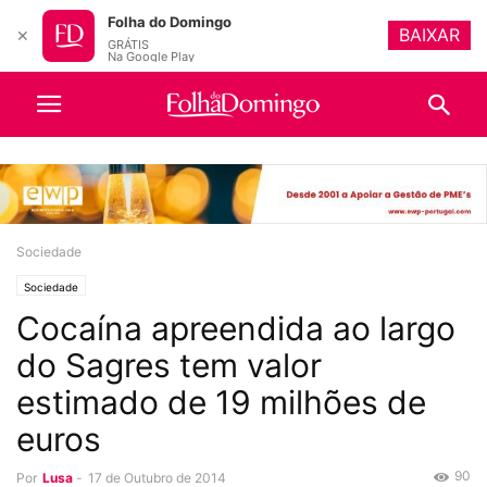
Folha do Domingo
BAIXAR
✕
GRÁTIS
Na Google Play
Sociedade
Sociedade
Cocaína apreendida ao largo
do Sagres tem valor
estimado de 19 milhões de
euros
90
Por
Lusa
-
17 de Outubro de 2014