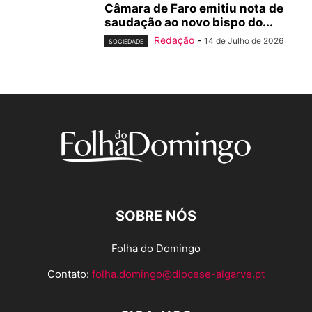
Câmara de Faro emitiu nota de
saudação ao novo bispo do...
Redação
-
14 de Julho de 2026
SOCIEDADE
SOBRE NÓS
Folha do Domingo
Contato:
folha.domingo@diocese-algarve.pt