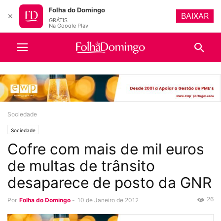
Folha do Domingo
BAIXAR
✕
GRÁTIS
Na Google Play
Sociedade
Sociedade
Cofre com mais de mil euros
de multas de trânsito
desaparece de posto da GNR
26
Por
Folha do Domingo
-
10 de Janeiro de 2012