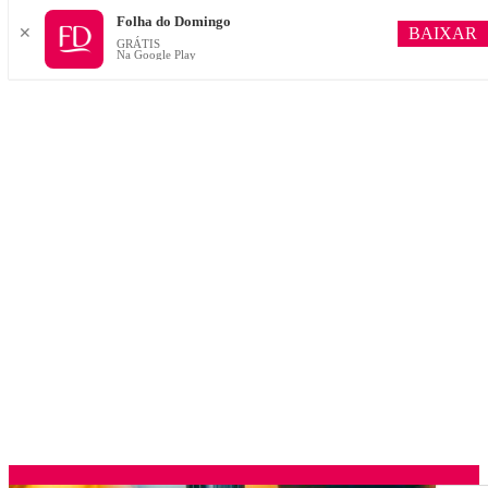
Folha do Domingo
BAIXAR
✕
GRÁTIS
Na Google Play