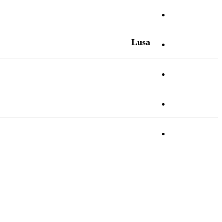
Cultura
Lusa
Ambiente
Desporto
Opinião
Vídeos