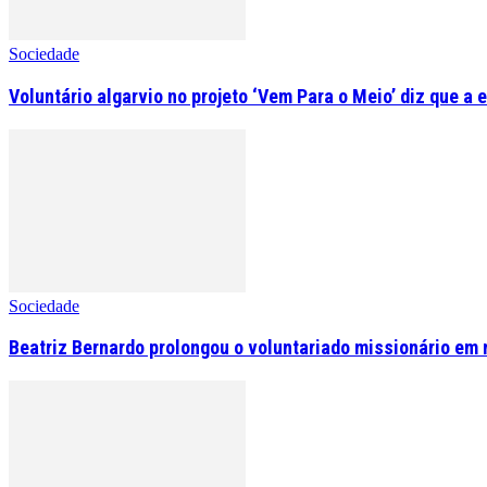
Sociedade
Voluntário algarvio no projeto ‘Vem Para o Meio’ diz que a 
Sociedade
Beatriz Bernardo prolongou o voluntariado missionário em 