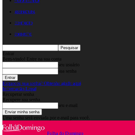
FICHA TÉCNICA
ASSINATURA
CONTACTO
EM DIRETO
Entrar
Bem-vindo! Entre na sua conta
seu usuário
sua senha
Esqueceu sua senha? Obtenha ajuda aqui
Informação Legal
Recuperar senha
Recupere sua senha
seu e-mail
Uma senha será enviada por e-mail para você.
Folha do Domingo