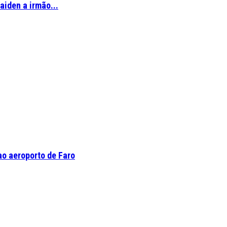
aiden a irmão...
o aeroporto de Faro