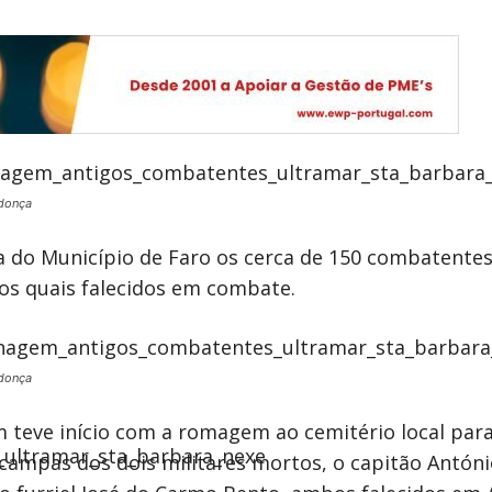
donça
o Município de Faro os cerca de 150 combatentes 
os quais falecidos em combate.
donça
teve início com a romagem ao cemitério local par
 campas dos dois militares mortos, o capitão Antóni