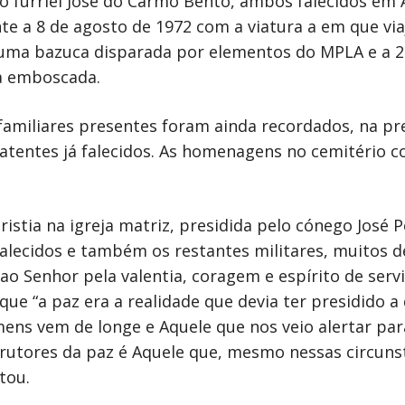
 o furriel José do Carmo Bento, ambos falecidos em 
e a 8 de agosto de 1972 com a viatura a em que via
 uma bazuca disparada por elementos do MPLA e a 29
a emboscada.
 familiares presentes foram ainda recordados, na 
batentes já falecidos. As homenagens no cemitério c
istia na igreja matriz, presidida pelo cónego José P
alecidos e também os restantes militares, muitos 
 ao Senhor pela valentia, coragem e espírito de ser
que “a paz era a realidade que devia ter presidido a
homens vem de longe e Aquele que nos veio alertar p
trutores da paz é Aquele que, mesmo nessas circun
tou.