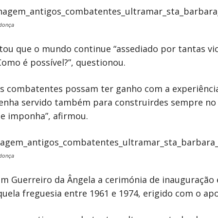
donça
ou que o mundo continue “assediado por tantas vio
omo é possível?”, questionou.
gos combatentes possam ter ganho com a experiênc
 tenha servido também para construirdes sempre n
 se imponha”, afirmou.
donça
ardim Guerreiro da Ângela a cerimónia de inaugura
ela freguesia entre 1961 e 1974, erigido com o ap