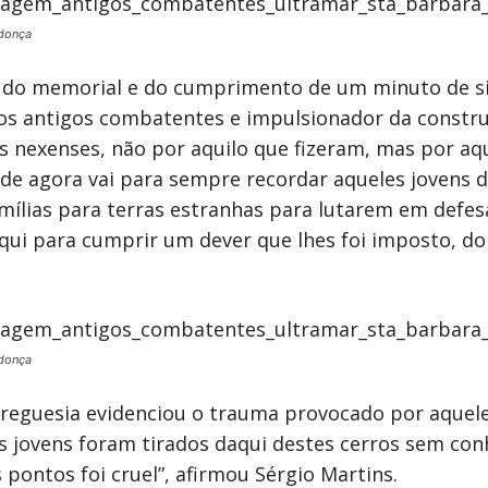
donça
 do memorial e do cumprimento de um minuto de si
 dos antigos combatentes e impulsionador da const
nexenses, não por aquilo que fizeram, mas por aqu
 de agora vai para sempre recordar aqueles jovens d
mílias para terras estranhas para lutarem em defes
aqui para cumprir um dever que lhes foi imposto, d
donça
eguesia evidenciou o trauma provocado por aquele 
os jovens foram tirados daqui destes cerros sem c
ontos foi cruel”, afirmou Sérgio Martins.