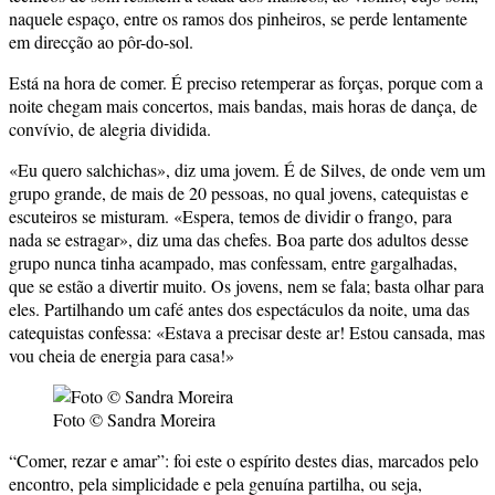
naquele espaço, entre os ramos dos pinheiros, se perde lentamente
em direcção ao pôr-do-sol.
Está na hora de comer. É preciso retemperar as forças, porque com a
noite chegam mais concertos, mais bandas, mais horas de dança, de
convívio, de alegria dividida.
«Eu quero salchichas», diz uma jovem. É de Silves, de onde vem um
grupo grande, de mais de 20 pessoas, no qual jovens, catequistas e
escuteiros se misturam. «Espera, temos de dividir o frango, para
nada se estragar», diz uma das chefes. Boa parte dos adultos desse
grupo nunca tinha acampado, mas confessam, entre gargalhadas,
que se estão a divertir muito. Os jovens, nem se fala; basta olhar para
eles. Partilhando um café antes dos espectáculos da noite, uma das
catequistas confessa: «Estava a precisar deste ar! Estou cansada, mas
vou cheia de energia para casa!»
Foto © Sandra Moreira
“Comer, rezar e amar”: foi este o espírito destes dias, marcados pelo
encontro, pela simplicidade e pela genuína partilha, ou seja,