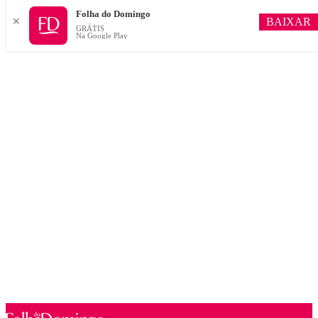
Folha do Domingo
BAIXAR
✕
GRÁTIS
Na Google Play