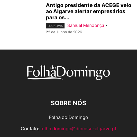
Antigo presidente da ACEGE veio
ao Algarve alertar empresários
para os...
Samuel Mendonça
-
ECONOMIA
22 de Junho de 2026
SOBRE NÓS
Folha do Domingo
Contato:
folha.domingo@diocese-algarve.pt