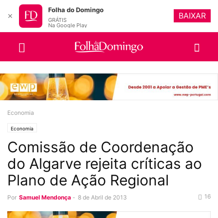
Folha do Domingo
BAIXAR
✕
GRÁTIS
Na Google Play
Economia
Economia
Comissão de Coordenação
do Algarve rejeita críticas ao
Plano de Ação Regional
16
Por
Samuel Mendonça
-
8 de Abril de 2013