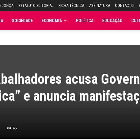
ENDONÇA
ESTATUTO EDITORIAL
FICHA TÉCNICA
ASSINATURA
CONTACTO
JA
SOCIEDADE
ECONOMIA
POLÍTICA
EDUCAÇÃO
CUL
abalhadores acusa Gover
tica” e anuncia manifesta
45