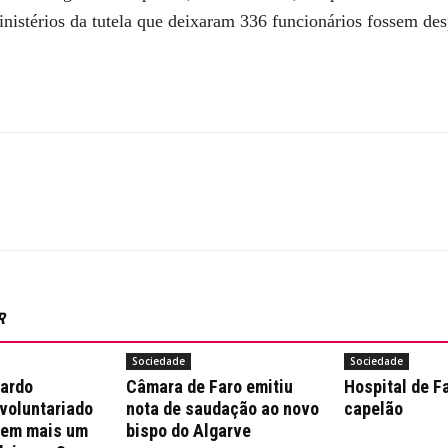
inistérios da tutela que deixaram 336 funcionários fossem des
R
Sociedade
Sociedade
nardo
Câmara de Faro emitiu
Hospital de F
 voluntariado
nota de saudação ao novo
capelão
 em mais um
bispo do Algarve