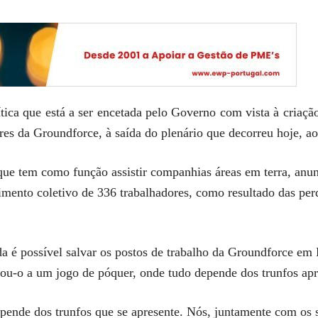
ítica que está a ser encetada pelo Governo com vista à criaç
es da Groundforce, à saída do plenário que decorreu hoje, ao
ue tem como função assistir companhias áreas em terra, anun
imento coletivo de 336 trabalhadores, como resultado das pe
da é possível salvar os postos de trabalho da Groundforce em 
rou-o a um jogo de póquer, onde tudo depende dos trunfos apr
ende dos trunfos que se apresente. Nós, juntamente com os s