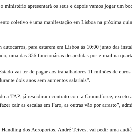
 o ministério apresentará os seus e depois vamos jogar um bo
ento coletivo é uma manifestação em Lisboa na próxima quint
m autocarros, para estarem em Lisboa às 10:00 junto das inst
do, uma das 336 funcionárias despedidas por e-mail na quarta
tado vai ter de pagar aos trabalhadores 11 milhões de euros
 durante dois anos sem aumentos salariais”.
do a TAP, já rescidiram contrato com a Groundforce, exceto a 
azer cair as escalas em Faro, as outras vão por arrasto”, adm
 Handling dos Aeroportos, André Teives, vai pedir uma audiên