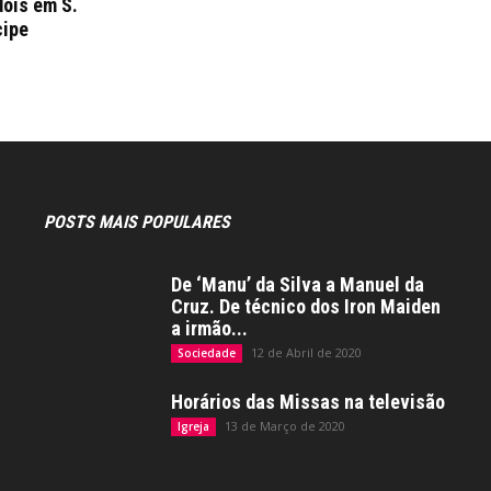
dois em S.
cipe
POSTS MAIS POPULARES
De ‘Manu’ da Silva a Manuel da
Cruz. De técnico dos Iron Maiden
a irmão...
12 de Abril de 2020
Sociedade
Horários das Missas na televisão
13 de Março de 2020
Igreja