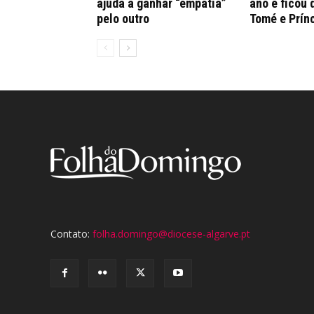
ajuda a ganhar “empatia”
ano e ficou 
pelo outro
Tomé e Prín
Contato:
folha.domingo@diocese-algarve.pt