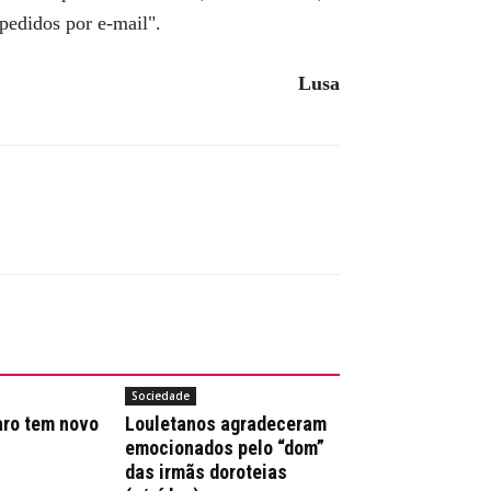
pedidos por e-mail".
Lusa
Sociedade
aro tem novo
Louletanos agradeceram
emocionados pelo “dom”
das irmãs doroteias