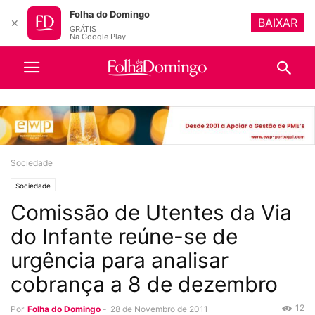
Folha do Domingo
BAIXAR
✕
GRÁTIS
Na Google Play
Sociedade
Sociedade
Comissão de Utentes da Via
do Infante reúne-se de
urgência para analisar
cobrança a 8 de dezembro
12
Por
Folha do Domingo
-
28 de Novembro de 2011