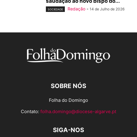
saudação ao novo bispo do...
Redação
-
14 de Julho de 2026
SOCIEDADE
SOBRE NÓS
Folha do Domingo
Contato:
folha.domingo@diocese-algarve.pt
SIGA-NOS