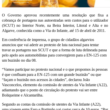
O Governo aprovou recentemente uma resolução que fixa a
cobrança de portagens nas autoestradas sem custos para o utilizador
(SCUT) no Interior Norte, na Beira Interior, Litoral e Alta e no
Algarve, conhecida como a Via do Infante, até 15 de abril de 2011.
Em conferência de imprensa, o grupo de cidadãos algarvios
anunciou que vai aderir ao protesto de luta nacional para tentar
travar as portagens nas SCUT e que a forma de luta delineada passa
pelo apelo aos automobilistas para convergirem para a EN-125 com
um buzinão no dia 08.
“Vamos participar no protesto nacional e o que propomos às pessoas
é que confluam para a EN-125 com um grande buzinão” ou que
“façam o buzinão nos acessos às cidades”, declarou João
Vasconcelos, elemento da comissão de utentes da Via Infante (A22),
adiantando que o ponto de circulação do protesto vai ser entre
Boliqueime e Alcantarilha.
Segundo as contas da comissão de utentes da Via Infante (A22),
uma viagem entre Faro e Portimão vai custar cerca de 10 euros. “Por