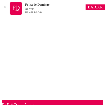
Folha do Domingo
BAIXAR
✕
GRÁTIS
Na Google Play