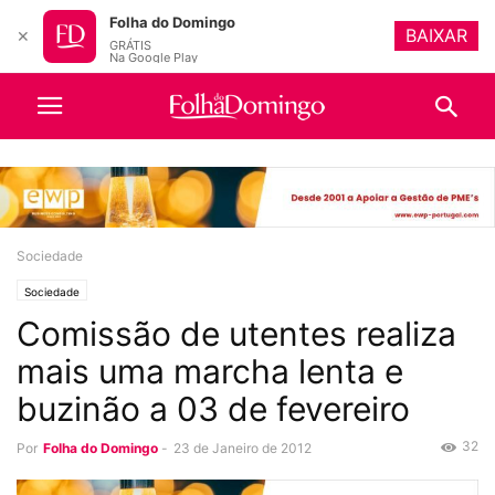
Folha do Domingo
BAIXAR
✕
GRÁTIS
Na Google Play
Sociedade
Sociedade
Comissão de utentes realiza
mais uma marcha lenta e
buzinão a 03 de fevereiro
32
Por
Folha do Domingo
-
23 de Janeiro de 2012