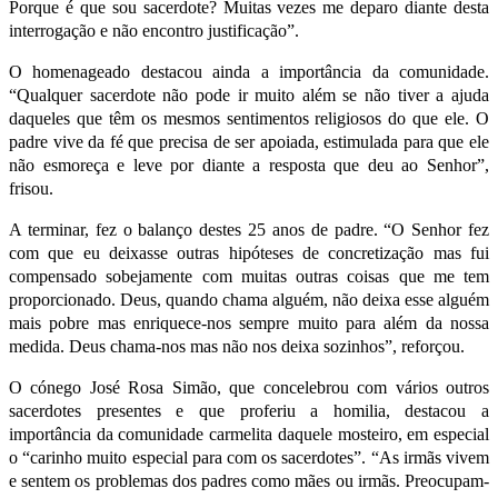
Porque é que sou sacerdote? Muitas vezes me deparo diante desta
interrogação e não encontro justificação”.
O homenageado destacou ainda a importância da comunidade.
“Qualquer sacerdote não pode ir muito além se não tiver a ajuda
daqueles que têm os mesmos sentimentos religiosos do que ele. O
padre vive da fé que precisa de ser apoiada, estimulada para que ele
não esmoreça e leve por diante a resposta que deu ao Senhor”,
frisou.
A terminar, fez o balanço destes 25 anos de padre. “O Senhor fez
com que eu deixasse outras hipóteses de concretização mas fui
compensado sobejamente com muitas outras coisas que me tem
proporcionado. Deus, quando chama alguém, não deixa esse alguém
mais pobre mas enriquece-nos sempre muito para além da nossa
medida. Deus chama-nos mas não nos deixa sozinhos”, reforçou.
O cónego José Rosa Simão, que concelebrou com vários outros
sacerdotes presentes e que proferiu a homilia, destacou a
importância da comunidade carmelita daquele mosteiro, em especial
o “carinho muito especial para com os sacerdotes”. “As irmãs vivem
e sentem os problemas dos padres como mães ou irmãs. Preocupam-