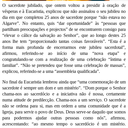
O sacerdote jubilado, que ontem voltou a presidir à oração de
vésperas e à Eucaristia, explicou que não assinalou o seu jubileu no
dia em que completou 25 anos de sacerdote porque “não estava no
Algarve”. No entanto, quis “dar oportunidade” às “pessoas que
partilham preocupações e projectos” de se encontrarem consigo para
“elevar o cálice da salvação ao Senhor”, que ao longo destes 25
anos lhe tem “proporcionado tantas coisas favoráveis”. “Esta é a
forma mais profunda de encerrarmos este jubileu sacerdotal”,
afirmou, referindo-se ao início de uma “nova etapa” e
congratulando-se com a realização de uma celebração “íntima e
familiar”. “Não se pretendeu que fosse uma celebração de massas”,
explicou, referindo-se a uma “assembleia qualificada”.
No final da Eucaristia lembrou ainda que “uma comemoração de um
sacerdote é sempre um dom e um mistério”. “Dom porque o Senhor
chama-nos ao sacerdócio e a iniciativa não é nossa, certamente
numa atitude de predilecção. Chama-nos a um serviço. O sacerdote
não se ordena para si, mas em ordem a uma comunidade que é a
Igreja, para servir o povo de Deus. Deus serve-se daquilo que somos
para podermos ajudar outras pessoas como nós”, afirmou,
acrescentando: “ao mesmo tempo o sacerdócio é um mistério.