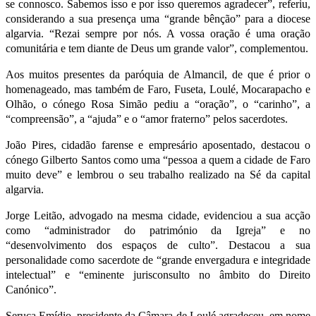
se connosco. Sabemos isso e por isso queremos agradecer”, referiu,
considerando a sua presença uma “grande bênção” para a diocese
algarvia. “Rezai sempre por nós. A vossa oração é uma oração
comunitária e tem diante de Deus um grande valor”, complementou.
Aos muitos presentes da paróquia de Almancil, de que é prior o
homenageado, mas também de Faro, Fuseta, Loulé, Mocarapacho e
Olhão, o cónego Rosa Simão pediu a “oração”, o “carinho”, a
“compreensão”, a “ajuda” e o “amor fraterno” pelos sacerdotes.
João Pires, cidadão farense e empresário aposentado, destacou o
cónego Gilberto Santos como uma “pessoa a quem a cidade de Faro
muito deve” e lembrou o seu trabalho realizado na Sé da capital
algarvia.
Jorge Leitão, advogado na mesma cidade, evidenciou a sua acção
como “administrador do património da Igreja” e no
“desenvolvimento dos espaços de culto”. Destacou a sua
personalidade como sacerdote de “grande envergadura e integridade
intelectual” e “eminente jurisconsulto no âmbito do Direito
Canónico”.
Seruca Emídio, presidente da Câmara de Loulé agradeceu, em nome