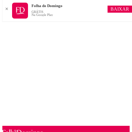
Folha do Domingo
BAIXAR
✕
GRÁTIS
Na Google Play