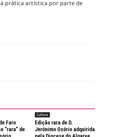
 prática artística por parte de
Cultura
de Faro
Edição rara de D.
o “rara” de
Jerónimo Osório adquirida
sório
pela Diocese do Algarve