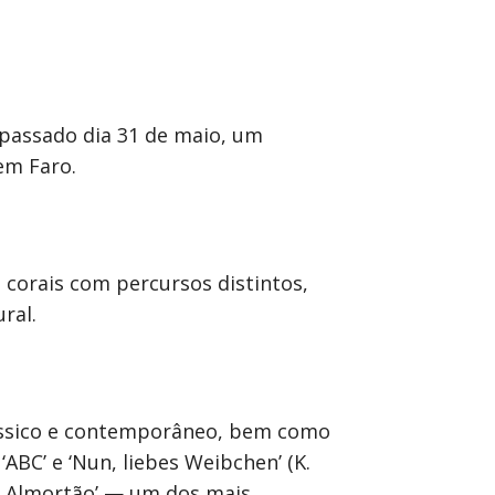
 passado dia 31 de maio, um
em Faro.
s corais com percursos distintos,
ral.
ássico e contemporâneo, bem como
ABC’ e ‘Nun, liebes Weibchen’ (K.
o Almortão’ — um dos mais