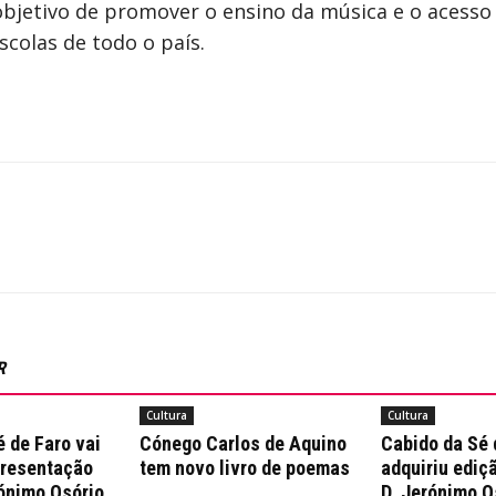
bjetivo de promover o ensino da música e o acesso à
scolas de todo o país.
R
Cultura
Cultura
 de Faro vai
Cónego Carlos de Aquino
Cabido da Sé 
presentação
tem novo livro de poemas
adquiriu ediçã
rónimo Osório
D. Jerónimo O