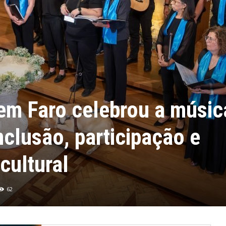
em Faro celebrou a músic
clusão, participação e
cultural
62