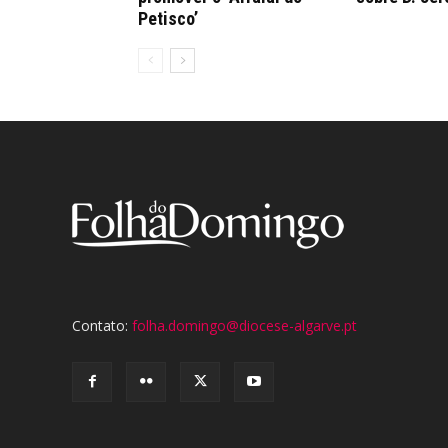
Petisco’
Contato:
folha.domingo@diocese-algarve.pt