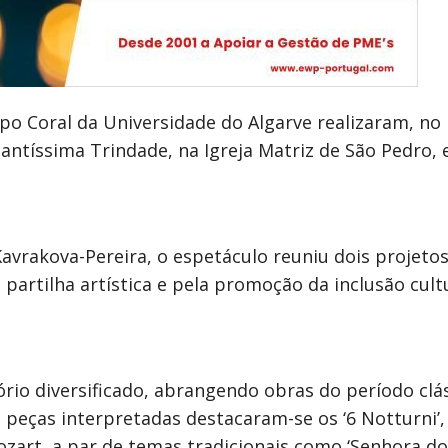
upo Coral da Universidade do Algarve realizaram, no
ntíssima Trindade, na Igreja Matriz de São Pedro, 
Kavrakova-Pereira, o espetáculo reuniu dois projeto
partilha artística e pela promoção da inclusão cultu
io diversificado, abrangendo obras do período cl
peças interpretadas destacaram-se os ‘6 Notturni’, ‘
zart, a par de temas tradicionais como ‘Senhora d