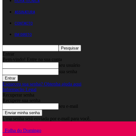
FICHA TÉCNICA
ASSINATURA
CONTACTO
EM DIRETO
Entrar
Bem-vindo! Entre na sua conta
seu usuário
sua senha
Esqueceu sua senha? Obtenha ajuda aqui
Informação Legal
Recuperar senha
Recupere sua senha
seu e-mail
Uma senha será enviada por e-mail para você.
Folha do Domingo