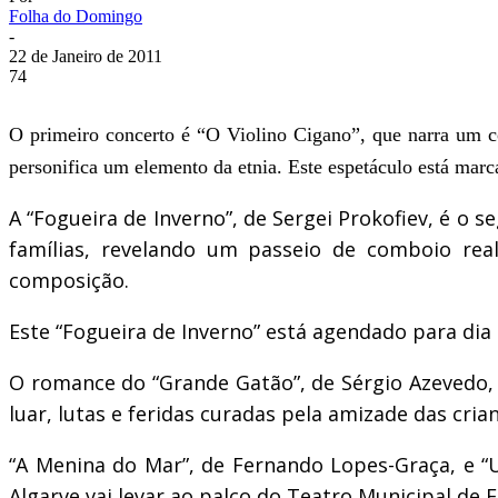
Folha do Domingo
-
22 de Janeiro de 2011
74
O primeiro concerto é “O Violino Cigano”, que narra um con
personifica um elemento da etnia. Este espetáculo está mar
A “Fogueira de Inverno”, de Sergei Prokofiev, é o
famílias, revelando um passeio de comboio rea
composição.
Este “Fogueira de Inverno” está agendado para dia
O romance do “Grande Gatão”, de Sérgio Azevedo, 
luar, lutas e feridas curadas pela amizade das cria
“A Menina do Mar”, de Fernando Lopes-Graça, e “
Algarve vai levar ao palco do Teatro Municipal de F