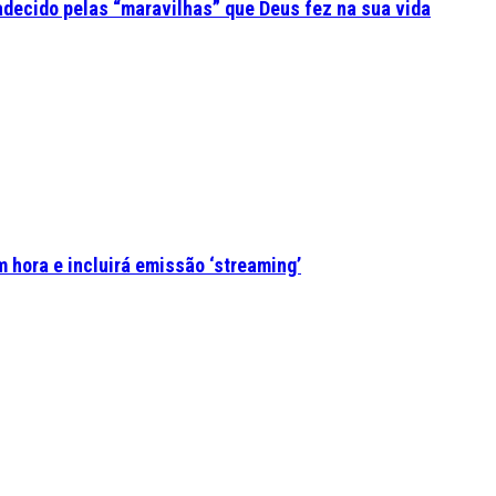
adecido pelas “maravilhas” que Deus fez na sua vida
 hora e incluirá emissão ‘streaming’