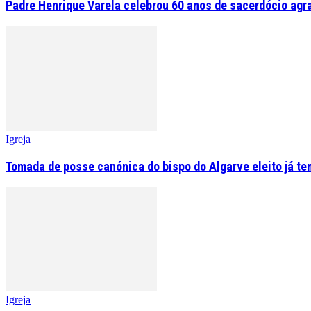
Padre Henrique Varela celebrou 60 anos de sacerdócio agr
Igreja
Tomada de posse canónica do bispo do Algarve eleito já tem
Igreja