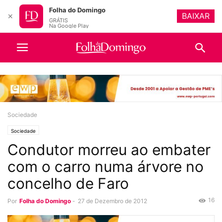
Folha do Domingo
BAIXAR
✕
GRÁTIS
Na Google Play
Sociedade
Sociedade
Condutor morreu ao embater
com o carro numa árvore no
concelho de Faro
16
Por
Folha do Domingo
-
27 de Dezembro de 2012