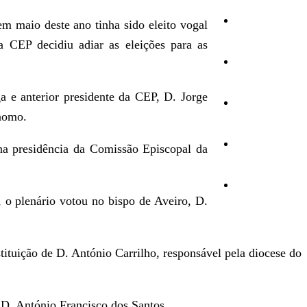
Cultura
m maio deste ano tinha sido eleito vogal
a CEP decidiu adiar as eleições para as
Ambiente
 e anterior presidente da CEP, D. Jorge
Desporto
ónomo.
Opinião
na presidência da Comissão Episcopal da
Vídeos
 o plenário votou no bispo de Aveiro, D.
ituição de D. António Carrilho, responsável pela diocese do
 D. António Francisco dos Santos.