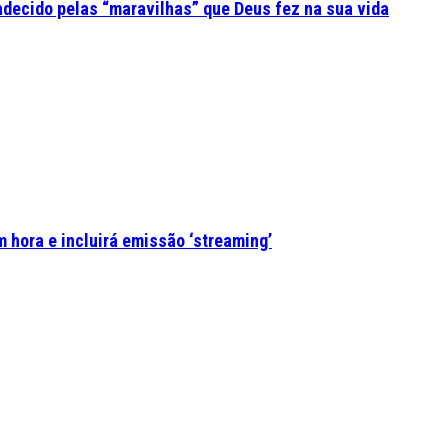
adecido pelas “maravilhas” que Deus fez na sua vida
 hora e incluirá emissão ‘streaming’