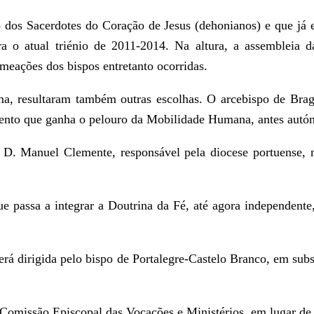
dos Sacerdotes do Coração de Jesus (dehonianos) e que já e
ra o atual triénio de 2011-2014. Na altura, a assembleia d
meações dos bispos entretanto ocorridas.
a, resultaram também outras escolhas. O arcebispo de Braga
tamento que ganha o pelouro da Mobilidade Humana, antes aut
a D. Manuel Clemente, responsável pela diocese portuense, 
 passa a integrar a Doutrina da Fé, até agora independente,
á dirigida pelo bispo de Portalegre-Castelo Branco, em subst
 Comissão Episcopal das Vocações e Ministérios, em lugar de