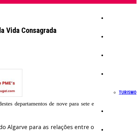
Início
da Vida Consagrada
Igreja
Sociedade
Economia
TURISMO
estes departamentos de nove para sete e
Política
do Algarve para as relações entre o
Educação