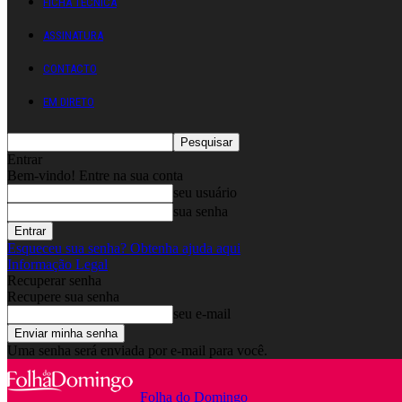
FICHA TÉCNICA
ASSINATURA
CONTACTO
EM DIRETO
Entrar
Bem-vindo! Entre na sua conta
seu usuário
sua senha
Esqueceu sua senha? Obtenha ajuda aqui
Informação Legal
Recuperar senha
Recupere sua senha
seu e-mail
Uma senha será enviada por e-mail para você.
Folha do Domingo