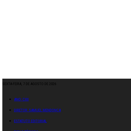
SEXTA-FEIRA, 7 DE AGOSTO DE 2026
ANO: CXII
DIRETOR: SAMUEL MENDONÇA
ESTATUTO EDITORIAL