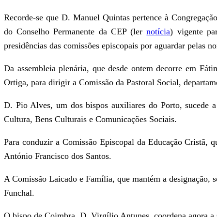
Recorde-se que D. Manuel Quintas pertence à Congregação 
do Conselho Permanente da CEP (ler
notícia
) vigente pa
presidências das comissões episcopais por aguardar pelas no
Da assembleia plenária, que desde ontem decorre em Fátim
Ortiga, para dirigir a Comissão da Pastoral Social, depar
D. Pio Alves, um dos bispos auxiliares do Porto, sucede 
Cultura, Bens Culturais e Comunicações Sociais.
Para conduzir a Comissão Episcopal da Educação Cristã, que
António Francisco dos Santos.
A Comissão Laicado e Família, que mantém a designação, ser
Funchal.
O bispo de Coimbra, D. Virgílio Antunes, coordena agora a