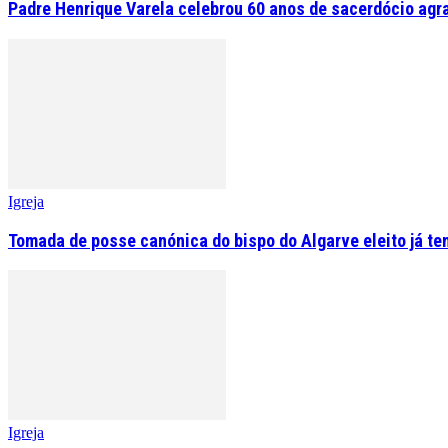
Padre Henrique Varela celebrou 60 anos de sacerdócio agr
Igreja
Tomada de posse canónica do bispo do Algarve eleito já tem
Igreja