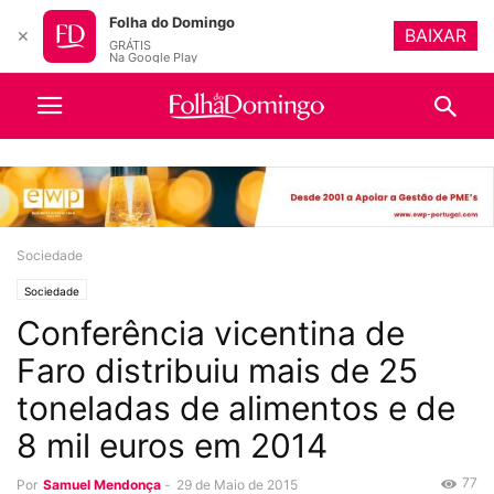
Folha do Domingo
BAIXAR
✕
GRÁTIS
Na Google Play
Sociedade
Sociedade
Conferência vicentina de
Faro distribuiu mais de 25
toneladas de alimentos e de
8 mil euros em 2014
77
Por
Samuel Mendonça
-
29 de Maio de 2015