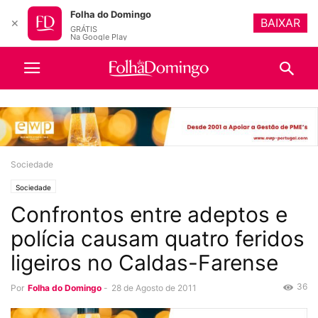
Folha do Domingo
BAIXAR
✕
GRÁTIS
Na Google Play
Sociedade
Sociedade
Confrontos entre adeptos e
polícia causam quatro feridos
ligeiros no Caldas-Farense
36
Por
Folha do Domingo
-
28 de Agosto de 2011