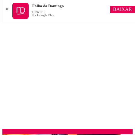
Folha do Domingo
BAIXAR
✕
GRÁTIS
Na Google Play