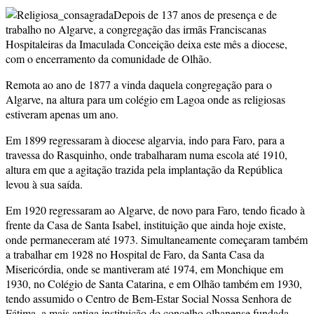
Depois de 137 anos de presença e de
trabalho no Algarve, a congregação das irmãs Franciscanas
Hospitaleiras da Imaculada Conceição deixa este mês a diocese,
com o encerramento da comunidade de Olhão.
Remota ao ano de 1877 a vinda daquela congregação para o
Algarve, na altura para um colégio em Lagoa onde as religiosas
estiveram apenas um ano.
Em 1899 regressaram à diocese algarvia, indo para Faro, para a
travessa do Rasquinho, onde trabalharam numa escola até 1910,
altura em que a agitação trazida pela implantação da República
levou à sua saída.
Em 1920 regressaram ao Algarve, de novo para Faro, tendo ficado à
frente da Casa de Santa Isabel, instituição que ainda hoje existe,
onde permaneceram até 1973. Simultaneamente começaram também
a trabalhar em 1928 no Hospital de Faro, da Santa Casa da
Misericórdia, onde se mantiveram até 1974, em Monchique em
1930, no Colégio de Santa Catarina, e em Olhão também em 1930,
tendo assumido o Centro de Bem-Estar Social Nossa Senhora de
Fátima, a mais antiga instituição do concelho olhanense fundada