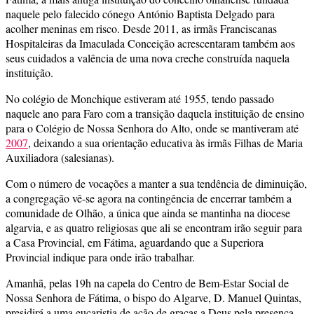
naquele pelo falecido cónego António Baptista Delgado para
acolher meninas em risco. Desde 2011, as irmãs Franciscanas
Hospitaleiras da Imaculada Conceição acrescentaram também aos
seus cuidados a valência de uma nova creche construída naquela
instituição.
No colégio de Monchique estiveram até 1955, tendo passado
naquele ano para Faro com a transição daquela instituição de ensino
para o Colégio de Nossa Senhora do Alto, onde se mantiveram até
2007
, deixando a sua orientação educativa às irmãs Filhas de Maria
Auxiliadora (salesianas).
Com o número de vocações a manter a sua tendência de diminuição,
a congregação vê-se agora na contingência de encerrar também a
comunidade de Olhão, a única que ainda se mantinha na diocese
algarvia, e as quatro religiosas que ali se encontram irão seguir para
a Casa Provincial, em Fátima, aguardando que a Superiora
Provincial indique para onde irão trabalhar.
Amanhã, pelas 19h na capela do Centro de Bem-Estar Social de
Nossa Senhora de Fátima, o bispo do Algarve, D. Manuel Quintas,
presidirá a uma eucaristia de ação de graças a Deus pela presença