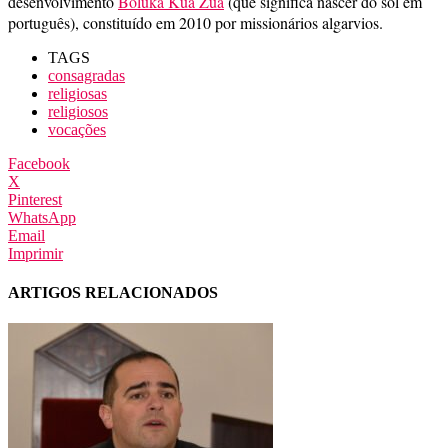
desenvolvimento
Boluka Kua Zua
(que significa nascer do sol em
português), constituído em 2010 por missionários algarvios.
TAGS
consagradas
religiosas
religiosos
vocações
Facebook
X
Pinterest
WhatsApp
Email
Imprimir
ARTIGOS RELACIONADOS