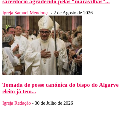
sacerdócio agradecido pelas “maravilhas”...
Igreja
Samuel Mendonça
-
2 de Agosto de 2026
Tomada de posse canónica do bispo do Algarve
eleito já tem...
Igreja
Redação
-
30 de Julho de 2026