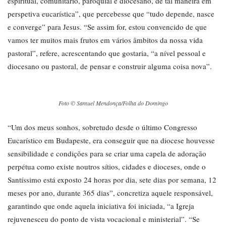
espiritual, comunitário, paroquial e diocesano, de tal maneira em
perspetiva eucarística”, que percebesse que “tudo depende, nasce
e converge” para Jesus. “Se assim for, estou convencido de que
vamos ter muitos mais frutos em vários âmbitos da nossa vida
pastoral”, refere, acrescentando que gostaria, “a nível pessoal e
diocesano ou pastoral, de pensar e construir alguma coisa nova”.
Foto © Samuel Mendonça/Folha do Domingo
“Um dos meus sonhos, sobretudo desde o último Congresso
Eucarístico em Budapeste, era conseguir que na diocese houvesse
sensibilidade e condições para se criar uma capela de adoração
perpétua como existe noutros sítios, cidades e dioceses, onde o
Santíssimo está exposto 24 horas por dia, sete dias por semana, 12
meses por ano, durante 365 dias”, concretiza aquele responsável,
garantindo que onde aquela iniciativa foi iniciada, “a Igreja
rejuvenesceu do ponto de vista vocacional e ministerial”. “Se