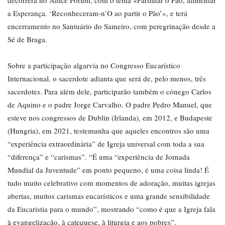
decorrerá no Altice Fórum, com o tema «Partilhar o Pão, alimentar
a Esperança. ‘Reconheceram-n’O ao partir o Pão’», e terá
encerramento no Santuário do Sameiro, com peregrinação desde a
Sé de Braga.
Sobre a participação algarvia no Congresso Eucarístico
Internacional, o sacerdote adianta que será de, pelo menos, três
sacerdotes. Para além dele, participarão também o cónego Carlos
de Aquino e o padre Jorge Carvalho. O padre Pedro Manuel, que
esteve nos congressos de Dublin (Irlanda), em 2012, e Budapeste
(Hungria), em 2021, testemunha que aqueles encontros são uma
“experiência extraordinária” de Igreja universal com toda a sua
“diferença” e “carismas”. “É uma “experiência de Jornada
Mundial da Juventude” em ponto pequeno, é uma coisa linda! É
tudo muito celebrativo com momentos de adoração, muitas igrejas
abertas, muitos carismas eucarísticos e uma grande sensibilidade
da Eucaristia para o mundo”, mostrando “como é que a Igreja fala
à evangelização, à catequese, à liturgia e aos pobres”.