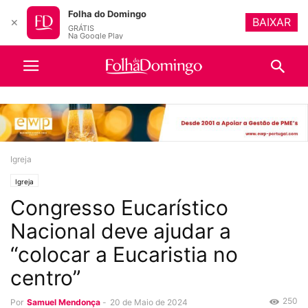
Folha do Domingo
BAIXAR
✕
GRÁTIS
Na Google Play
Igreja
Igreja
Congresso Eucarístico
Nacional deve ajudar a
“colocar a Eucaristia no
centro”
250
Por
Samuel Mendonça
-
20 de Maio de 2024