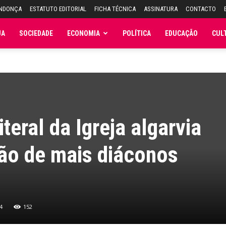
ENDONÇA
ESTATUTO EDITORIAL
FICHA TÉCNICA
ASSINATURA
CONTACTO
JA
SOCIEDADE
ECONOMIA
POLÍTICA
EDUCAÇÃO
CUL
eral da Igreja algarvia
ão de mais diáconos
4
152