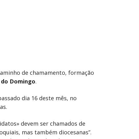
o caminho de chamamento, formação
a do Domingo
.
passado dia 16 deste mês, no
as.
ndidatos» devem ser chamados de
aroquiais, mas também diocesanas”.