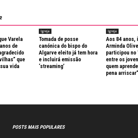
R
Igreja
Igreja
que Varela
Tomada de posse
Aos 84 anos, 
 anos de
canónica do bispo do
Arminda Olive
agradecido
Algarve eleito já tem hora
participou no 
vilhas” que
e incluirá emissão
entre os jove
 sua vida
‘streaming’
quem aprende 
pena arriscar
POSTS MAIS POPULARES