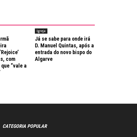
Igreja
irmã
Já se sabe para onde irá
ira
D. Manuel Quintas, após a
‘Rejoice’
entrada do novo bispo do
ns, com
Algarve
que “vale a
”
CATEGORIA POPULAR