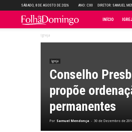
SÁBADO, 8 DE AGOSTO DE 2026
ANO: CXII
DIRETOR: SAMUEL M
Folha
INÍCIO
IGRE
Igreja
do
Domingo
Igreja
Conselho Presbit
propõe ordenaç
permanentes
Por
Samuel Mendonça
-
30 de Dezembro de 201