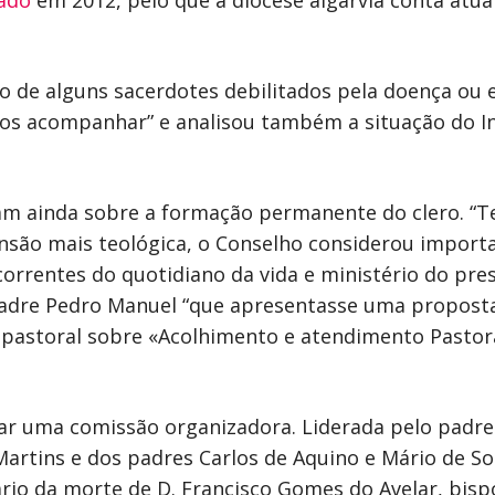
ado
em 2012, pelo que a diocese algarvia conta atu
o de alguns sacerdotes debilitados pela doença ou 
os acompanhar” e analisou também a situação do In
ram ainda sobre a formação permanente do clero. “
nsão mais teológica, o Conselho considerou importa
orrentes do quotidiano da vida e ministério do pres
padre Pedro Manuel “que apresentasse uma proposta
 pastoral sobre «Acolhimento e atendimento Past
iar uma comissão organizadora. Liderada pelo padre
artins e dos padres Carlos de Aquino e Mário de So
o da morte de D. Francisco Gomes do Avelar, bispo