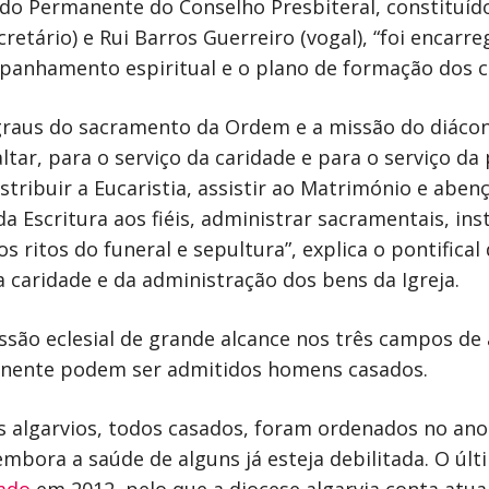
do Permanente do Conselho Presbiteral, constituíd
cretário) e Rui Barros Guerreiro (vogal), “foi encar
panhamento espiritual e o plano de formação dos c
graus do sacramento da Ordem e a missão do diácon
ltar, para o serviço da caridade e para o serviço da 
stribuir a Eucaristia, assistir ao Matrimónio e aben
a Escritura aos fiéis, administrar sacramentais, inst
 aos ritos do funeral e sepultura”, explica o pontifi
a caridade e da administração dos bens da Igreja.
o eclesial de grande alcance nos três campos de aç
manente podem ser admitidos homens casados.
 algarvios, todos casados, foram ordenados no ano
 embora a saúde de alguns já esteja debilitada. O ú