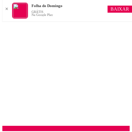
Folha do Domingo
BAIXAR
✕
GRÁTIS
Na Google Play