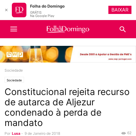
Folha do Domingo
BAIXAR
✕
GRÁTIS
Na Google Play
Sociedade
Sociedade
Constitucional rejeita recurso
de autarca de Aljezur
condenado à perda de
mandato
62
Por
Lusa
-
9 de Janeiro de 2018