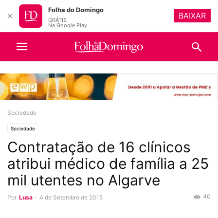
Folha do Domingo
BAIXAR
✕
GRÁTIS
Na Google Play
Sociedade
Sociedade
Contratação de 16 clínicos
atribui médico de família a 25
mil utentes no Algarve
40
Por
Lusa
-
4 de Setembro de 2015