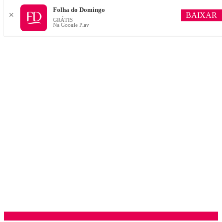
Folha do Domingo
BAIXAR
✕
GRÁTIS
Na Google Play