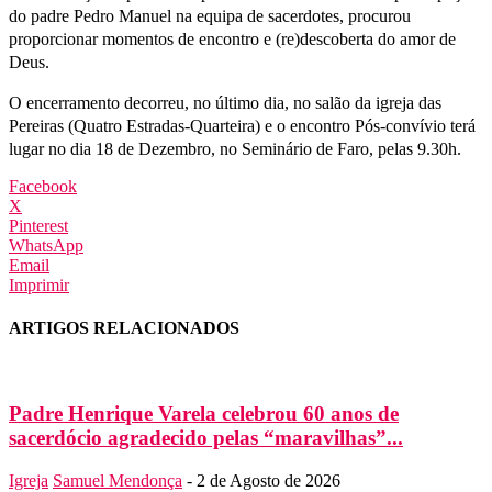
do padre Pedro Manuel na equipa de sacerdotes, procurou
proporcionar momentos de encontro e (re)descoberta do amor de
Deus.
O encerramento decorreu, no último dia, no salão da igreja das
Pereiras (Quatro Estradas-Quarteira) e o encontro Pós-convívio terá
lugar no dia 18 de Dezembro, no Seminário de Faro, pelas 9.30h.
Facebook
X
Pinterest
WhatsApp
Email
Imprimir
ARTIGOS RELACIONADOS
Padre Henrique Varela celebrou 60 anos de
sacerdócio agradecido pelas “maravilhas”...
Igreja
Samuel Mendonça
-
2 de Agosto de 2026